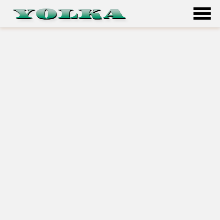
Pagos
Móviles
Directos
Сasinos
Nuevos
casinos
online
Casinos
con retira
instantan
Casinos
online
fuera
de
España