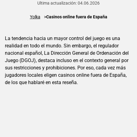
Ultima actualización: 04.06.2026
Yolka
Casinos online fuera de España
La tendencia hacia un mayor control del juego es una
realidad en todo el mundo. Sin embargo, el regulador
nacional español, La Dirección General de Ordenación del
Juego (DGOJ), destaca incluso en el contexto general por
sus restricciones y prohibiciones. Por eso, cada vez más
jugadores locales eligen casinos online fuera de España,
de los que hablaré en esta reseña.