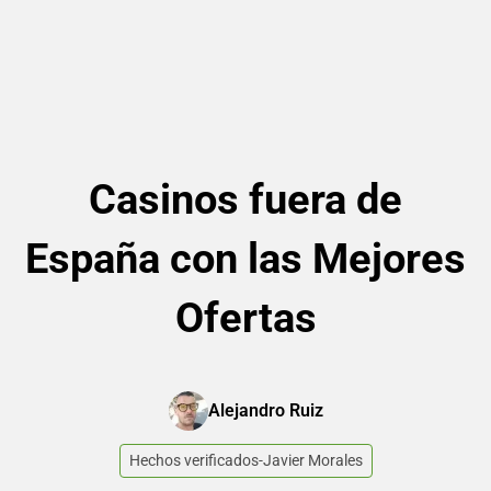
Casinos fuera de
España con las Mejores
Ofertas
Alejandro Ruiz
Hechos verificados
-
Javier Morales